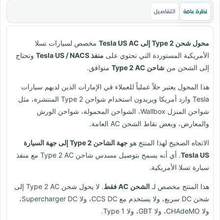
نظرة عامة
التفاصيل
محول شحن Type 2 إلى Tesla US AC
مخصص لسيارات تسلا
الأمريكية المستوردة التي تحتوي على
منفذ Tesla US / NACS
وتحتاج
إلى الشحن من
شاحن Type 2 AC
متوافق.
هذا المحول يعتبر حلاً عملياً للعملاء في الإمارات الذين لديهم سيارات
Tesla وارد أمريكا ويريدون استخدام شواحن Type 2 المنتشرة، مثل
شواحن المنزل Wallbox، الشواحن المحمولة، شواحن الورش
والمعارض، وبعض نقاط الشحن AC العامة.
الاتجاه الصحيح لهذا المنتج هو
جهة الشاحن Type 2 إلى جهة السيارة
Tesla US
. أي أنه يسمح بتوصيل مسدس شاحن Type 2 AC مع منفذ
سيارة تسلا الأمريكية.
هذا المنتج مخصص لـ
الشحن AC فقط
. لا يحول شحن Type 2 AC إلى
شحن DC سريع، ولا يستخدم مع CCS DC، ولا Supercharger DC،
ولا CHAdeMO، ولا GBT، ولا Type 1.