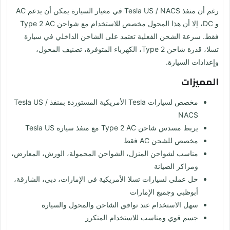
رغم أن منفذ Tesla US / NACS في معيار السيارة يمكن أن يدعم AC
و DC، إلا أن هذا المحول مخصص للاستخدام مع شواحن Type 2 AC
فقط. سرعة الشحن الفعلية تعتمد على الشاحن الداخلي في سيارة
تسلا، قدرة شاحن Type 2، الكهرباء المتوفرة، تصنيف المحول،
وإعدادات السيارة.
المميزات
مخصص لسيارات Tesla الأمريكية المستوردة بمنفذ Tesla US /
NACS
يربط مسدس شاحن Type 2 AC مع منفذ سيارة Tesla US
مخصص للشحن AC فقط
مناسب لشواحن المنزل، الشواحن المحمولة، الورش، المعارض،
ومراكز الصيانة
حل عملي لسيارات تسلا الأمريكية في الإمارات، دبي، الشارقة،
أبوظبي وجميع الإمارات
سهل الاستخدام عند توافق الشاحن والمحول والسيارة
جسم قوي ومناسب للاستخدام المتكرر