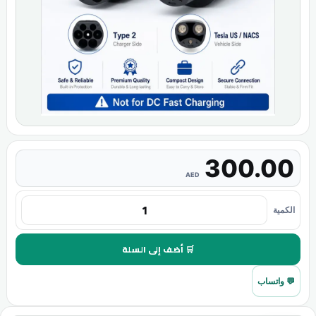
300.00
AED
الكمية
🛒 أضف إلى السلة
💬 واتساب