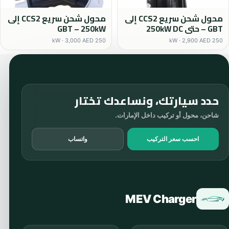
محول شحن سريع CCS2 إلى
محول شحن سريع CCS2 إلى
GBT – حتى 250kW DC
GBT – 250kW
250 kW · 3,000 AED
250 kW · 2,900 AED
حدد سيارتك، ونساعدك تختار
شاحن، محول أو تركيب داخل الإمارات.
احسب سعر التركيب
واتساب
MEV Charger