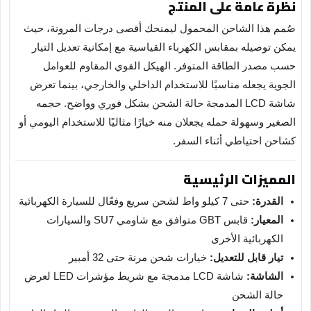
نظرة عامة على المنتج
صُمم هذا الشاحن المحمول ليمنحك أقصى درجات المرونة، حيث
يمكن توصيله بمقابس الكهرباء القياسية مع إمكانية تعديل التيار
حسب مصدر الطاقة المتوفر. الهيكل القوي المقاوم للعوامل
الجوية يجعله مناسبًا للاستخدام الداخلي والخارجي، بينما تعرض
شاشة LCD المدمجة حالة الشحن بشكل فوري وواضح. حجمه
الصغير وسهولة حمله يجعلان منه خيارًا مثاليًا للاستخدام اليومي أو
كشاحن احتياطي أثناء السفر.
المميزات الرئيسية
القدرة:
حتى 7 كيلو واط لشحن سريع وفعّال للسيارة الكهربائية
المعيار:
قابس GBT متوافق مع شاومي SU7 والسيارات
الكهربائية الأخرى
تيار قابل للتعديل:
خيارات شحن مرنة حتى 32 أمبير
الشاشة:
شاشة LCD مدمجة مع شريط مؤشرات LED لعرض
حالة الشحن