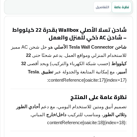
نظرة عامة
التفاصيل
شاحن تسلا الأصلي Wallbox بقدرة 22 كيلوواط
– شاحن AC ذكي للمنزل والعمل
شاحن Tesla Wall Connector الأصلي
هو حل شحن AC مميز
للاستخدام المنزلي ومواقع العمل. يدعم شحنًا حتى
22
كيلوواط
(حسب شبكة الكهرباء والتركيب) وبحد أقصى
32
أمبير
، مع إمكانية المتابعة والجدولة عبر
تطبيق Tesla
.
:contentReference[oaicite:17]{index=17}
نظرة عامة على المنتج
تصميم أنيق ومتين للاستخدام اليومي، مع دعم
أحادي الطور
و
ثلاثي الطور
، ومناسب للتركيب
داخل/خارج
المباني.
:contentReference[oaicite:18]{index=18}