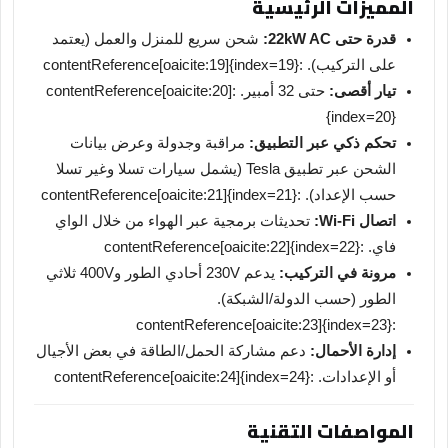
المميزات الرئيسية
قدرة حتى 22kW AC:
شحن سريع للمنزل والعمل (يعتمد
على التركيب). :contentReference[oaicite:19]{index=19}
تيار أقصى:
حتى 32 أمبير. :contentReference[oaicite:20]
{index=20}
تحكم ذكي عبر التطبيق:
مراقبة وجدولة وعرض بيانات
الشحن عبر تطبيق Tesla (يشمل سيارات تسلا وغير تسلا
حسب الإعداد). :contentReference[oaicite:21]{index=21}
اتصال Wi-Fi:
تحديثات برمجية عبر الهواء من خلال الواي
فاي. :contentReference[oaicite:22]{index=22}
مرونة في التركيب:
يدعم 230V أحادي الطور و400V ثلاثي
الطور (حسب الدولة/الشبكة).
:contentReference[oaicite:23]{index=23}
إدارة الأحمال:
دعم مشاركة الحمل/الطاقة في بعض الأجيال
أو الإعدادات. :contentReference[oaicite:24]{index=24}
المواصفات التقنية