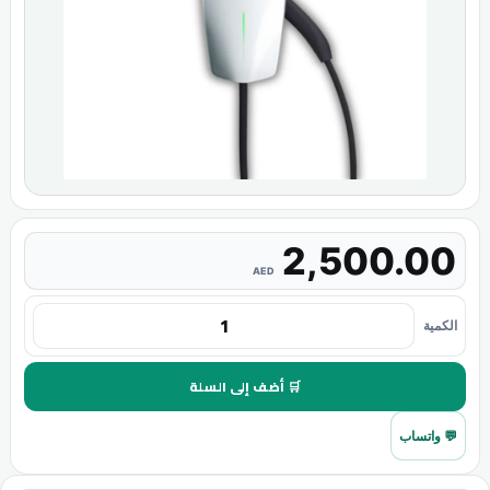
2,500.00
AED
الكمية
🛒 أضف إلى السلة
💬 واتساب