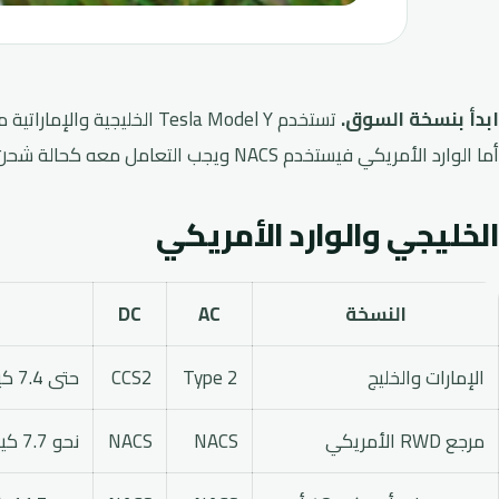
ابدأ بنسخة السوق.
أما الوارد الأمريكي فيستخدم NACS ويجب التعامل معه كحالة شحن مختلفة.
الخليجي والوارد الأمريكي
النسخة
AC
DC
الإمارات والخليج
Type 2
CCS2
حتى 7.4 كيلوواط أحادي الطور أو 11 كيلوواط ثلاثي الطور
مرجع RWD الأمريكي
NACS
NACS
نحو 7.7 كيلوواط عند 32 أمبير