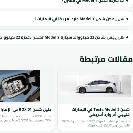
ما سرعة شحن Model Y في المنزل؟
هل يمكن شحن Model Y وارد أمريكا في الإمارات؟
هل يجعل شاحن 22 كيلوواط سيارة Model Y تشحن بقدرة 22 كيلوواط؟
مقالات مرتبطة
شحن Tesla Model 3 في الإمارات:
دليل شحن ROX 01 في الإمارات
خليجي أم وارد أمريكي
7kW ونسخ خليجية Type 2 / CCS2 ونسخ صينية GBT.
دليل مختصر لسيارات Type 2 وCCS2 الإماراتية، ووارد NACS
الأمريكي، وحد AC لكل تجهيز موثق.