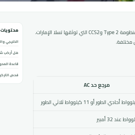
محتويات ا
تستخدم Tesla Model Y الخليجية والإماراتية منظومة Type 2 وCCS2 التي توثقها تسلا الإمارات.
الخليجي وال
هل أركب شاحن 22 كي
قاعدة المحو
فحص التركي
مرجع حد AC