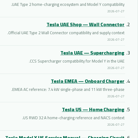
UAE Type 2 home-charging ecosystem and Model Y compatibility.
2026-07-27
Tesla UAE Shop — Wall Connector
Official UAE Type 2 Wall Connector compatibility and supply context.
2026-07-27
Tesla UAE — Supercharging
CCS Supercharger compatibility for Model Y in the UAE.
2026-07-27
Tesla EMEA — Onboard Charger
EMEA AC reference: 7.4 kW single-phase and 11 kW three-phase.
2026-07-27
Tesla US — Home Charging
US RWD 32 A home-charging reference and NACS context.
2026-07-27
Tesla Model Y US Service Manual — Charging Circuit