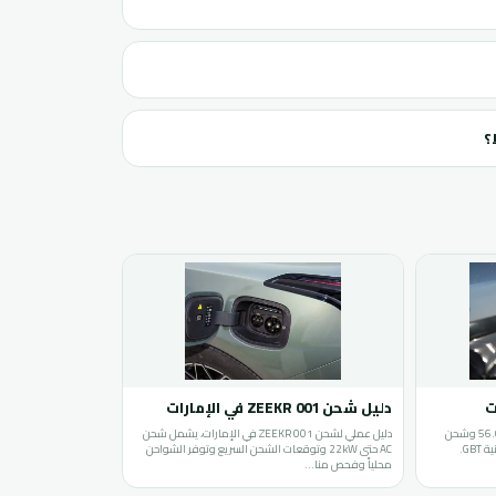
دليل شحن ZEEKR 001 في الإمارات
شحن ROX 01 في الإمارات: بطارية 56.01kWh وشحن
دليل عملي لشحن ZEEKR 001 في الإمارات، يشمل شحن
AC حتى 22kW وتوقعات الشحن السريع وتوفر الشواحن
محلياً وفحص منا…