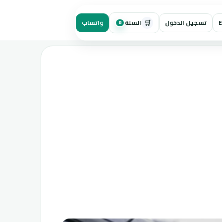
🛒
E
تسجيل الدخول
السلة
واتساب
0