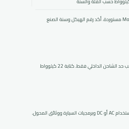
الأرقام الأمريكية مراجع للتجهيزات المذكورة وليست وعداً لكل Model Y مستوردة. أكد رقم الهيكل وسنة الصنع
يمكن تركيب جهاز متوافق إذا سمح تصميم العقار، لكن السيارة تسحب حد الشاحن الداخلي فقط. كتابة 22 كيلوواط
لا تختَر المحول من أسماء المنافذ فقط. تحقق من اتجاه الشحن واستخدام AC أو DC وبرمجيات السيارة ووثائق المحول.