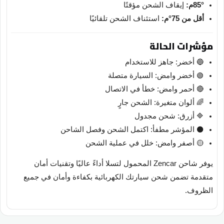
85°م:
إيقاف الشحن مؤقتًا
أقل من 75°م:
استئناف الشحن تلقائيًا
مؤشرات الحالة
🔵 أخضر: جاهز للاستخدام
🟢 أخضر وامض: السيارة متصلة
🔴 أحمر وامض: خطأ في الاتصال
🌈 ألوان متغيرة: الشحن جارٍ
🔷 أزرق: شحن مجدول
⚫ المؤشر مطفأ: اكتمل الشحن وفصل الشاحن
🟡 أصفر وامض: خلل في عملية الشحن
يوفر شاحن Zencar المحمول لتسلا أداءً عاليًا وتقنيات أمان
متقدمة تضمن شحن سيارتك الكهربائية بكفاءة وأمان في جميع
الظروف.