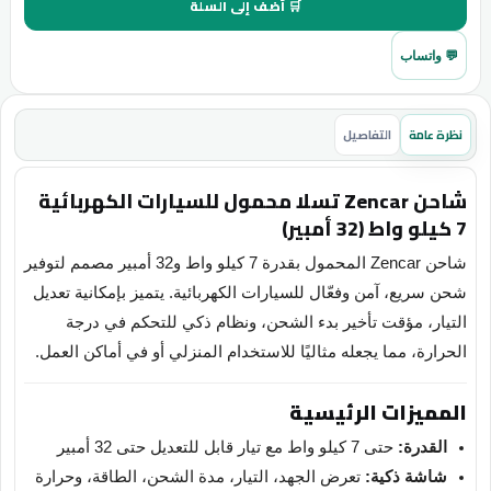
🛒 أضف إلى السلة
💬 واتساب
نظرة عامة
التفاصيل
شاحن Zencar تسلا محمول للسيارات الكهربائية
7 كيلو واط (32 أمبير)
شاحن Zencar المحمول بقدرة 7 كيلو واط و32 أمبير مصمم لتوفير
شحن سريع، آمن وفعّال للسيارات الكهربائية. يتميز بإمكانية تعديل
التيار، مؤقت تأخير بدء الشحن، ونظام ذكي للتحكم في درجة
الحرارة، مما يجعله مثاليًا للاستخدام المنزلي أو في أماكن العمل.
المميزات الرئيسية
القدرة:
حتى 7 كيلو واط مع تيار قابل للتعديل حتى 32 أمبير
شاشة ذكية:
تعرض الجهد، التيار، مدة الشحن، الطاقة، وحرارة